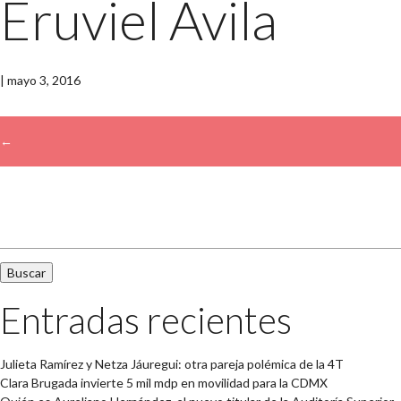
Eruviel Ávila
|
mayo 3, 2016
←
→
Buscar:
Entradas recientes
Julieta Ramírez y Netza Jáuregui: otra pareja polémica de la 4T
Clara Brugada invierte 5 mil mdp en movilidad para la CDMX