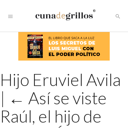
®
menu
search
Hijo Eruviel Avila
|
←
Así se viste
Raúl, el hijo de