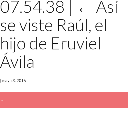
07.54.38
|
←
Así
se viste Raúl, el
hijo de Eruviel
Ávila
|
mayo 3, 2016
→
Buscar: