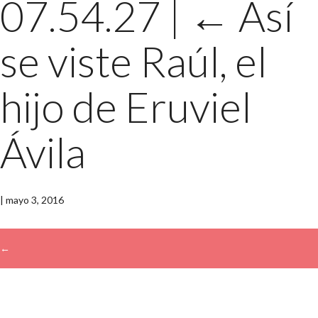
07.54.27
|
←
Así
se viste Raúl, el
hijo de Eruviel
Ávila
|
mayo 3, 2016
←
→
Buscar: