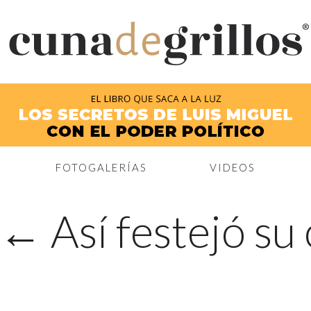
®
FOTOGALERÍAS
VIDEOS
←
Así festejó s