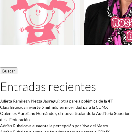
Buscar:
Entradas recientes
Julieta Ramírez y Netza Jáuregui: otra pareja polémica de la 4T
Clara Brugada invierte 5 mil mdp en movilidad para la CDMX
Quién es Aureliano Hernández, el nuevo titular de la Auditoría Superior
de la Federación
Adrián Rubalcava aumenta la percepción positiva del Metro
Adrián Rubalcava entre los favoritos para gobernar la CDMX