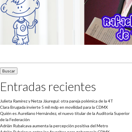
Buscar:
Entradas recientes
Julieta Ramírez y Netza Jáuregui: otra pareja polémica de la 4T
Clara Brugada invierte 5 mil mdp en movilidad para la CDMX
Quién es Aureliano Hernández, el nuevo titular de la Auditoría Superior
de la Federación
Adrián Rubalcava aumenta la percepción positiva del Metro
Adrián Rubalcava entre los favoritos para gobernar la CDMX