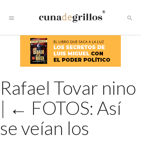
®
menu
search
Rafael Tovar nino
|
←
FOTOS: Así
se veían los