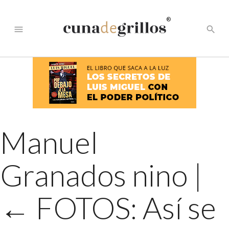
®
menu
search
Manuel
Granados nino
|
←
FOTOS: Así se