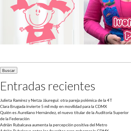
Buscar:
Entradas recientes
Julieta Ramírez y Netza Jáuregui: otra pareja polémica de la 4T
Clara Brugada invierte 5 mil mdp en movilidad para la CDMX
Quién es Aureliano Hernández, el nuevo titular de la Auditoría Superior
de la Federación
Adrián Rubalcava aumenta la percepción positiva del Metro
Adrián Rubalcava entre los favoritos para gobernar la CDMX