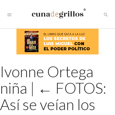
®
menu
search
Ivonne Ortega
niña
|
←
FOTOS:
Así se veían los