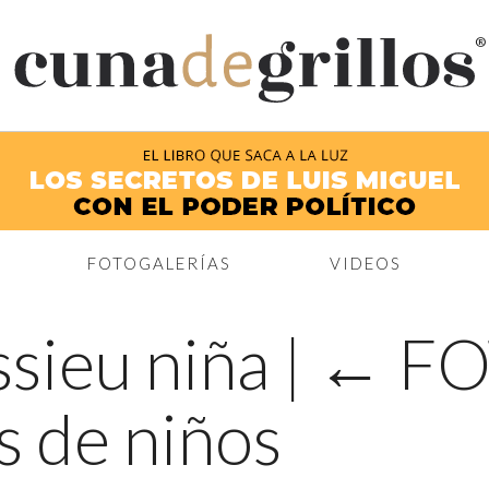
®
FOTOGALERÍAS
VIDEOS
sieu niña
|
←
FO
os de niños