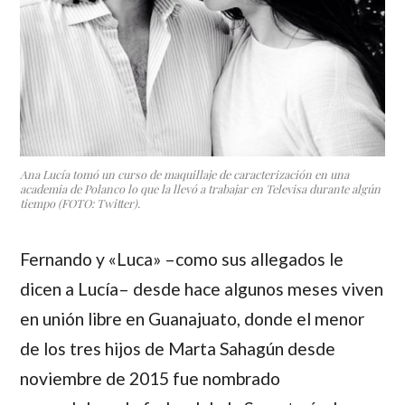
Ana Lucía tomó un curso de maquillaje de caracterización en una
academia de Polanco lo que la llevó a trabajar en Televisa durante algún
tiempo (FOTO: Twitter).
Fernando y «Luca»
–como sus allegados le
dicen a
Lucía
– desde hace algunos meses viven
en unión libre en Guanajuato, donde el menor
de los tres hijos de
Marta Sahagún
desde
noviembre de 2015 fue nombrado