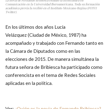
La novia de Fernando Bribiesca estudió la licenciatura en
Comunicación en la Universidad Iberoamericana. Toda su formación
académica previa la recibió en el Instituto Mexicano Regina (FOTO:
Twitter).
En los últimos dos años
Lucía
Velázquez
(Ciudad de México, 1987) ha
acompañado y trabajado con
Fernando
tanto en
la Cámara de Diputados como en las
elecciones de 2015. De manera simultánea la
futura señora de
Bribiesca
ha participado como
conferencista en el tema de Redes Sociales
aplicadas en la política.
Ver:
¿Quién es la novia de Fernando Bribiesca?