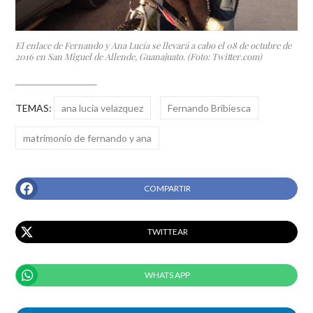
El enlace de Fernando y Ana Lucía se llevará a cabo el 08 de octubre de
2016 en San Miguel de Allende, Guanajuato. (Foto: Twitter.com)
TEMAS:
ana lucia velazquez
Fernando Bribiesca
matrimonio de fernando y ana
COMPARTIR
TWITTEAR
WHATS APP