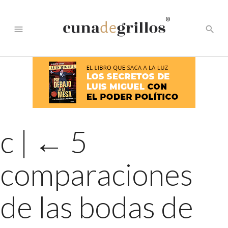
®
menu
search
c
|
←
5
comparaciones
de las bodas de