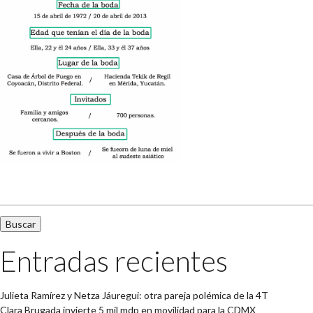
Buscar:
Entradas recientes
Julieta Ramírez y Netza Jáuregui: otra pareja polémica de la 4T
Clara Brugada invierte 5 mil mdp en movilidad para la CDMX