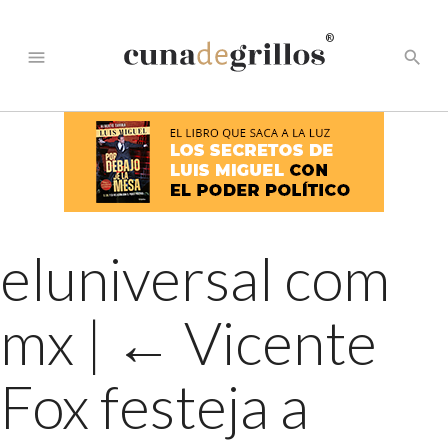
®
menu
search
eluniversal com
mx
|
←
Vicente
Fox festeja a