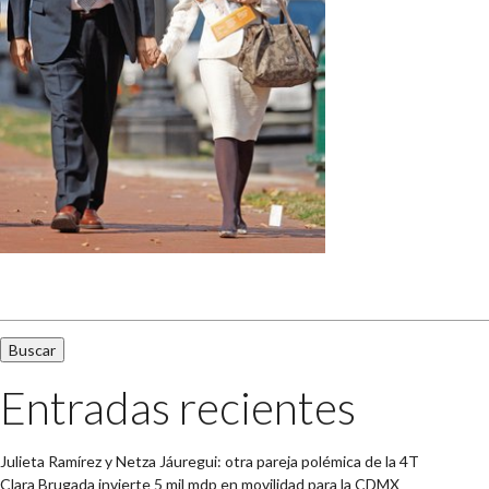
Buscar:
Entradas recientes
Julieta Ramírez y Netza Jáuregui: otra pareja polémica de la 4T
Clara Brugada invierte 5 mil mdp en movilidad para la CDMX