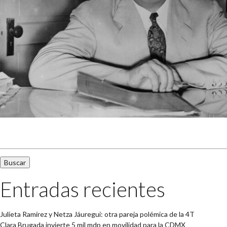
Buscar:
Entradas recientes
Julieta Ramírez y Netza Jáuregui: otra pareja polémica de la 4T
Clara Brugada invierte 5 mil mdp en movilidad para la CDMX