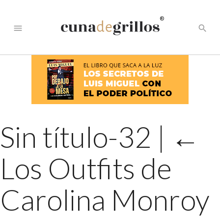
®
menu
search
Sin título-32
|
←
Los Outfits de
Carolina Monroy