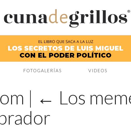
®
FOTOGALERÍAS
VIDEOS
com
|
←
Los meme
brador