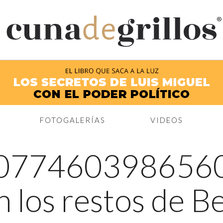
®
FOTOGALERÍAS
VIDEOS
077460398656
 los restos de B