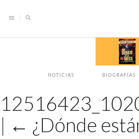
menu
search
NOTICIAS
BIOGRAFÍAS
12516423_102
|
←
¿Dónde están