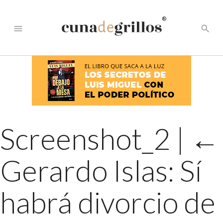
®
menu
search
Screenshot_2
|
←
Gerardo Islas: Sí
habrá divorcio de