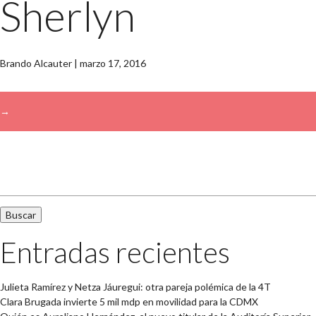
Sherlyn
Brando Alcauter
|
marzo 17, 2016
→
Buscar:
Entradas recientes
Julieta Ramírez y Netza Jáuregui: otra pareja polémica de la 4T
Clara Brugada invierte 5 mil mdp en movilidad para la CDMX