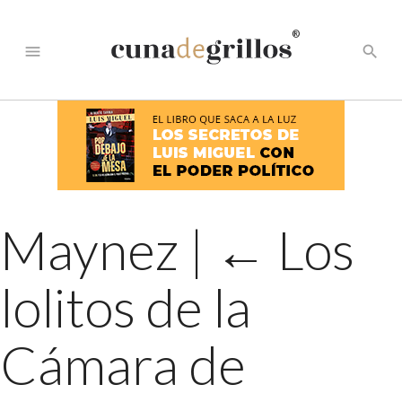
®
menu
search
Maynez
|
←
Los
lolitos de la
Cámara de