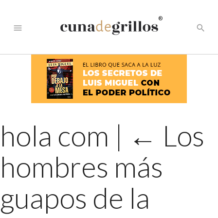
®
menu
search
hola com
|
←
Los
hombres más
guapos de la