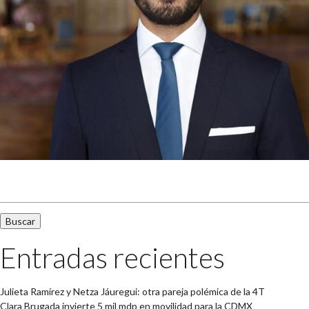
Buscar:
Entradas recientes
Julieta Ramírez y Netza Jáuregui: otra pareja polémica de la 4T
Clara Brugada invierte 5 mil mdp en movilidad para la CDMX