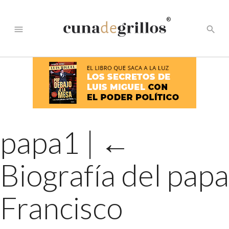
®
menu
search
papa1
|
←
Biografía del papa
Francisco