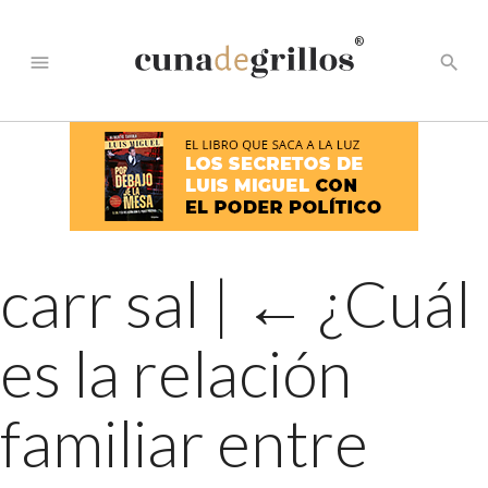
®
menu
search
carr sal
|
←
¿Cuál
es la relación
familiar entre