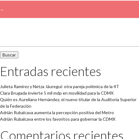
←
Buscar:
Entradas recientes
Julieta Ramírez y Netza Jáuregui: otra pareja polémica de la 4T
Clara Brugada invierte 5 mil mdp en movilidad para la CDMX
Quién es Aureliano Hernández, el nuevo titular de la Auditoría Superior
de la Federación
Adrián Rubalcava aumenta la percepción positiva del Metro
Adrián Rubalcava entre los favoritos para gobernar la CDMX
Comentarios recientes