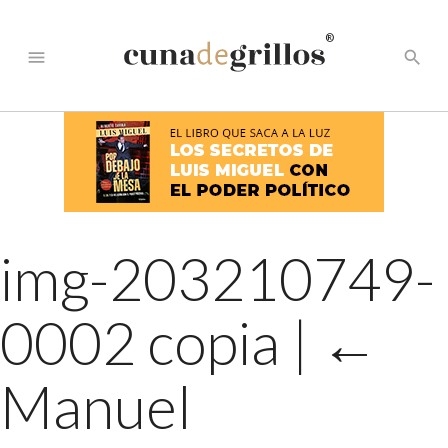
®
menu
search
img-203210749-
0002 copia
|
←
Manuel