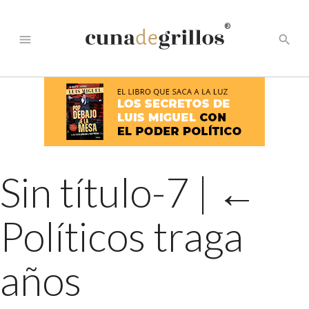
®
menu
search
Sin título-7
|
←
Políticos traga
años