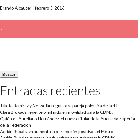
Brando Alcauter
|
febrero 5, 2016
←
→
Buscar:
Entradas recientes
Julieta Ramírez y Netza Jáuregui: otra pareja polémica de la 4T
Clara Brugada invierte 5 mil mdp en movilidad para la CDMX
Quién es Aureliano Hernández, el nuevo titular de la Auditoría Superior
de la Federación
Adrián Rubalcava aumenta la percepción positiva del Metro
Adrián Rubalcava entre los favoritos para gobernar la CDMX