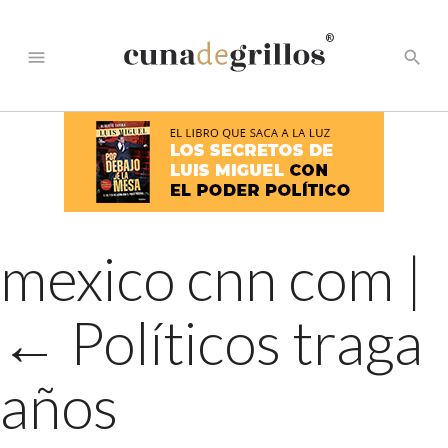
®
menu
search
mexico cnn com
|
←
Políticos traga
años