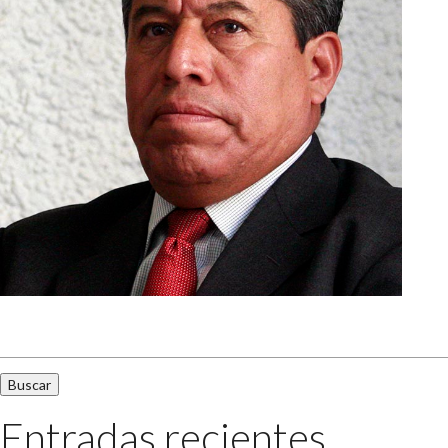
Buscar:
Entradas recientes