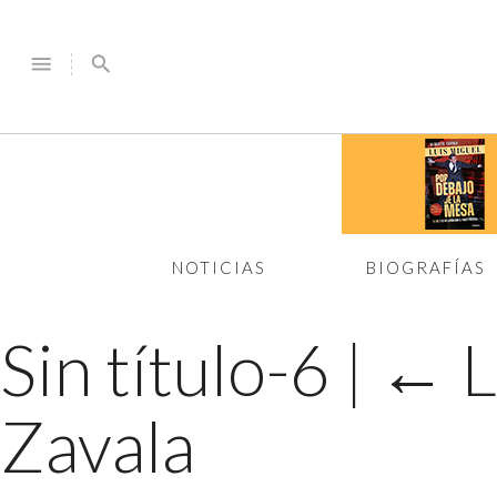
menu
search
NOTICIAS
BIOGRAFÍAS
Sin título-6
|
←
L
Zavala