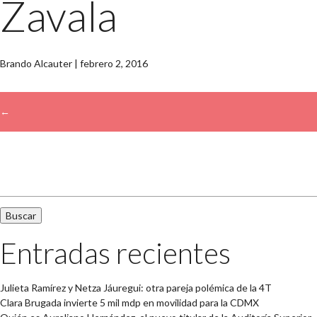
Zavala
Brando Alcauter
|
febrero 2, 2016
←
→
Buscar:
Entradas recientes
Julieta Ramírez y Netza Jáuregui: otra pareja polémica de la 4T
Clara Brugada invierte 5 mil mdp en movilidad para la CDMX