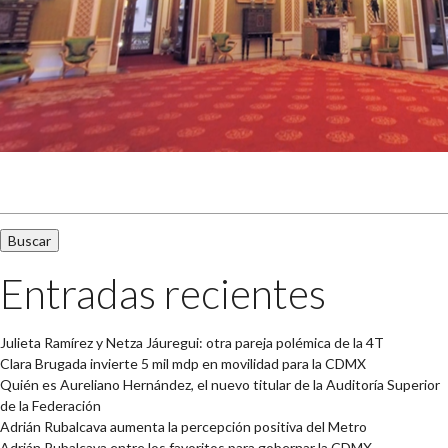
Buscar:
Entradas recientes
Julieta Ramírez y Netza Jáuregui: otra pareja polémica de la 4T
Clara Brugada invierte 5 mil mdp en movilidad para la CDMX
Quién es Aureliano Hernández, el nuevo titular de la Auditoría Superior
de la Federación
Adrián Rubalcava aumenta la percepción positiva del Metro
Adrián Rubalcava entre los favoritos para gobernar la CDMX