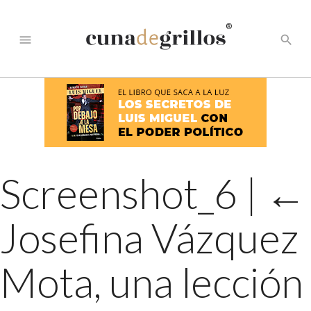
®
menu
search
Screenshot_6
|
←
Josefina Vázquez
Mota, una lección