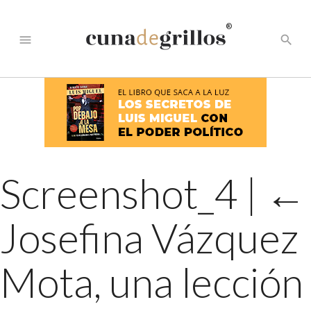
®
menu
search
Screenshot_4
|
←
Josefina Vázquez
Mota, una lección