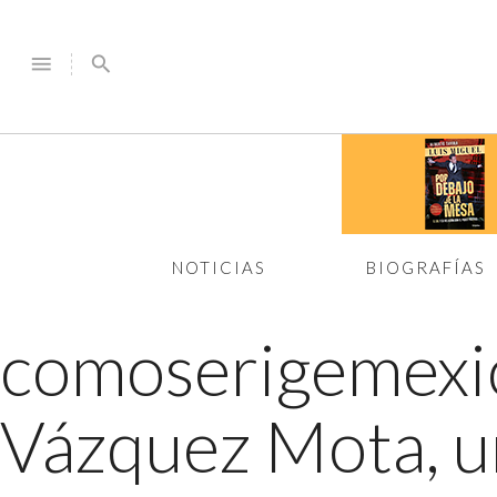
menu
search
NOTICIAS
BIOGRAFÍAS
comoserigemexi
Vázquez Mota, un