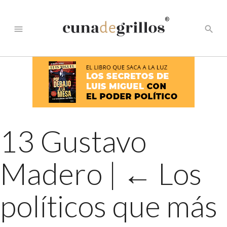
®
menu
search
13 Gustavo
Madero
|
←
Los
políticos que más