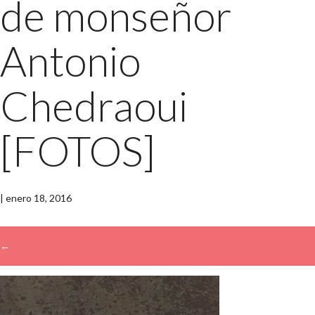
de monseñor
Antonio
Chedraoui
[FOTOS]
|
enero 18, 2016
←
→