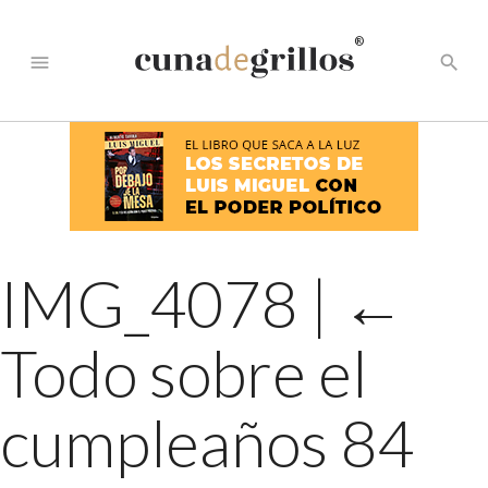
®
menu
search
IMG_4078
|
←
Todo sobre el
cumpleaños 84