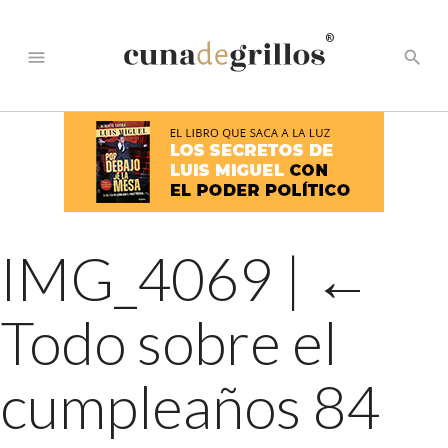
®
menu
search
IMG_4069
|
←
Todo sobre el
cumpleaños 84