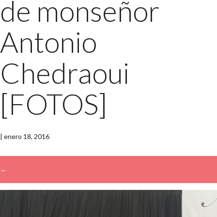
de monseñor
Antonio
Chedraoui
[FOTOS]
|
enero 18, 2016
←
→