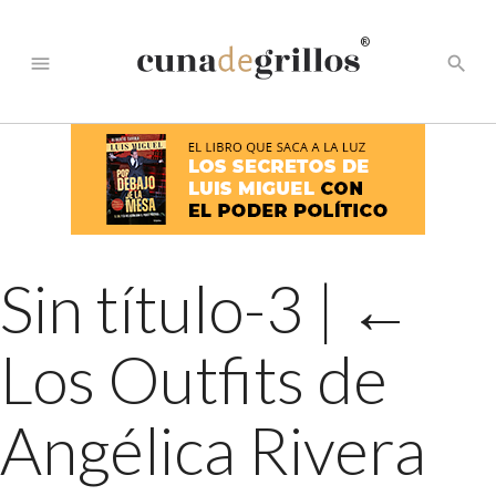
®
menu
search
Sin título-3
|
←
Los Outfits de
Angélica Rivera