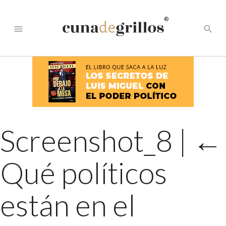
®
menu
search
Screenshot_8
|
←
Qué políticos
están en el