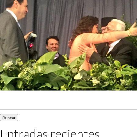
Buscar:
Entradas recientes