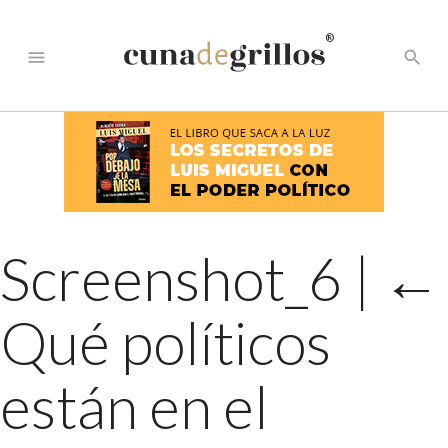
®
menu
search
Screenshot_6
|
←
Qué políticos
están en el