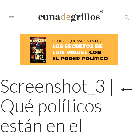
®
menu
search
Screenshot_3
|
←
Qué políticos
están en el