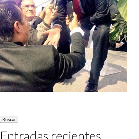
Buscar:
Entradas recientes