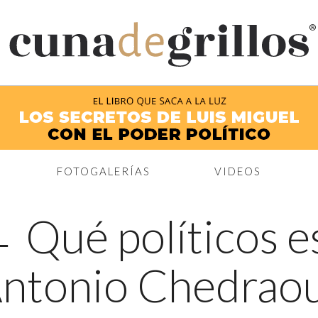
®
FOTOGALERÍAS
VIDEOS
←
Qué políticos e
ntonio Chedraou