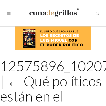
®
menu
search
12575896_1020
|
←
Qué políticos
están en el