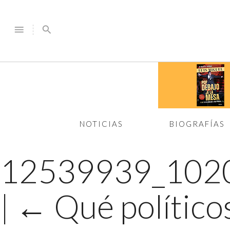
menu
search
NOTICIAS
BIOGRAFÍAS
12539939_102
|
←
Qué político