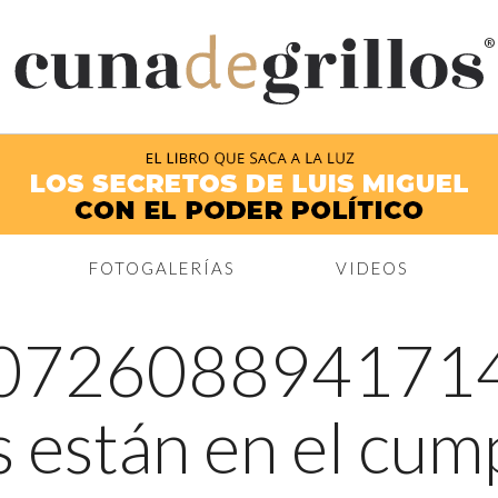
®
FOTOGALERÍAS
VIDEOS
072608894171
s están en el cu