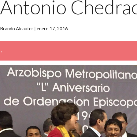
Antonio Chedra
Brando Alcauter
|
enero 17, 2016
←
→