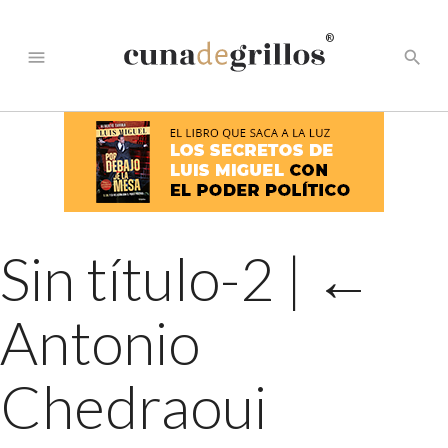
®
menu
search
Sin título-2
|
←
Antonio
Chedraoui