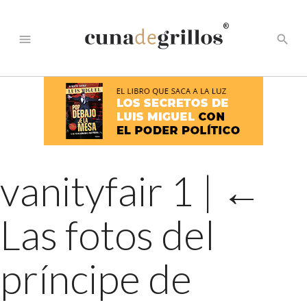
®
menu
search
vanityfair 1
|
←
Las fotos del
príncipe de