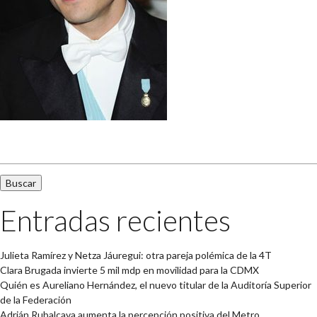
Buscar:
Entradas recientes
Julieta Ramírez y Netza Jáuregui: otra pareja polémica de la 4T
Clara Brugada invierte 5 mil mdp en movilidad para la CDMX
Quién es Aureliano Hernández, el nuevo titular de la Auditoría Superior
de la Federación
Adrián Rubalcava aumenta la percepción positiva del Metro