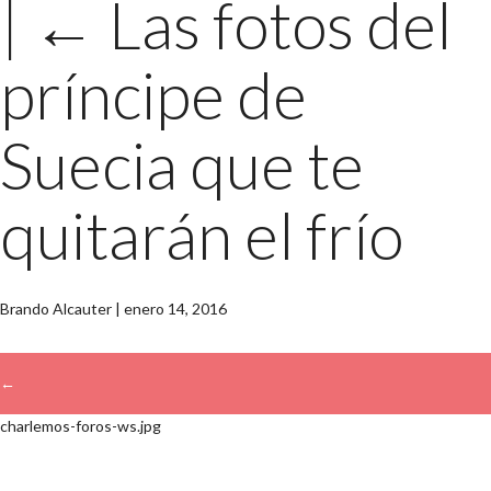
|
←
Las fotos del
príncipe de
Suecia que te
quitarán el frío
Brando Alcauter
|
enero 14, 2016
←
charlemos-foros-ws.jpg
→
Buscar: