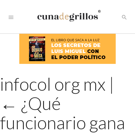
®
menu
search
infocol org mx
|
←
¿Qué
funcionario gana