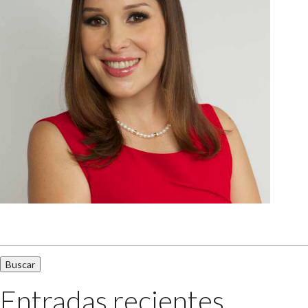
Buscar:
Entradas recientes