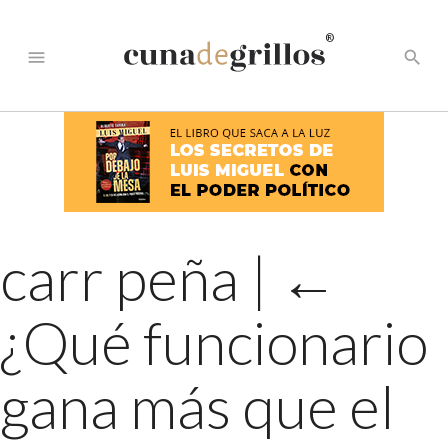
®
menu
search
carr peña
|
←
¿Qué funcionario
gana más que el