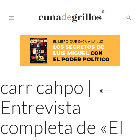
®
menu
search
carr cahpo
|
←
Entrevista
completa de «El