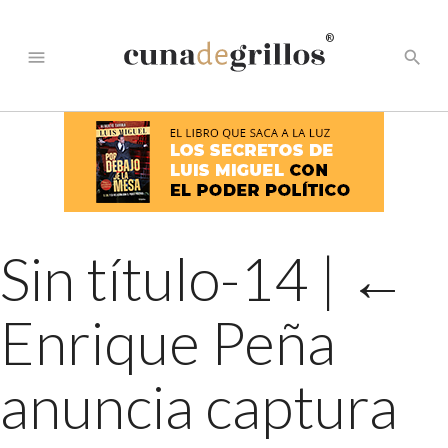
®
menu
search
Sin título-14
|
←
Enrique Peña
anuncia captura