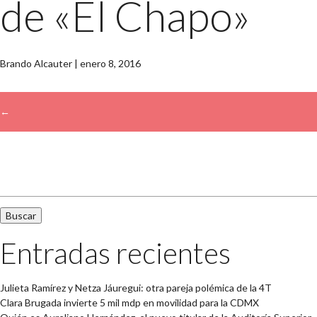
de «El Chapo»
Brando Alcauter
|
enero 8, 2016
←
→
Buscar:
Entradas recientes
Julieta Ramírez y Netza Jáuregui: otra pareja polémica de la 4T
Clara Brugada invierte 5 mil mdp en movilidad para la CDMX